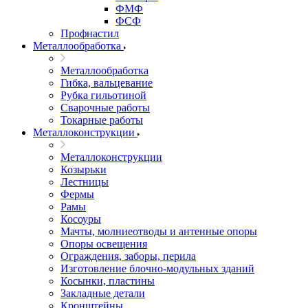
ФМФ
ФСФ
Профнастил
Металлообработка
Металлообработка
Гибка, вальцевание
Рубка гильотиной
Сварочные работы
Токарные работы
Металлоконструкции
Металлоконструкции
Козырьки
Лестницы
Фермы
Рамы
Косоуры
Мачты, молниеотводы и антенные опоры
Опоры освещения
Ограждения, заборы, перила
Изготовление блочно-модульных зданий
Косынки, пластины
Закладные детали
Кронштейны