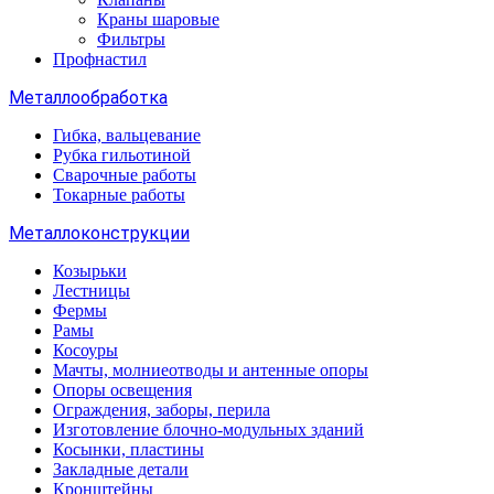
Краны шаровые
Фильтры
Профнастил
Металлообработка
Гибка, вальцевание
Рубка гильотиной
Сварочные работы
Токарные работы
Металлоконструкции
Козырьки
Лестницы
Фермы
Рамы
Косоуры
Мачты, молниеотводы и антенные опоры
Опоры освещения
Ограждения, заборы, перила
Изготовление блочно-модульных зданий
Косынки, пластины
Закладные детали
Кронштейны