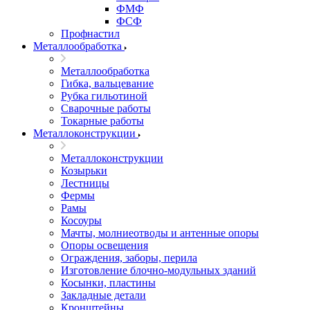
ФМФ
ФСФ
Профнастил
Металлообработка
Металлообработка
Гибка, вальцевание
Рубка гильотиной
Сварочные работы
Токарные работы
Металлоконструкции
Металлоконструкции
Козырьки
Лестницы
Фермы
Рамы
Косоуры
Мачты, молниеотводы и антенные опоры
Опоры освещения
Ограждения, заборы, перила
Изготовление блочно-модульных зданий
Косынки, пластины
Закладные детали
Кронштейны