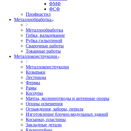
ФМФ
ФСФ
Профнастил
Металлообработка
Металлообработка
Гибка, вальцевание
Рубка гильотиной
Сварочные работы
Токарные работы
Металлоконструкции
Металлоконструкции
Козырьки
Лестницы
Фермы
Рамы
Косоуры
Мачты, молниеотводы и антенные опоры
Опоры освещения
Ограждения, заборы, перила
Изготовление блочно-модульных зданий
Косынки, пластины
Закладные детали
Кронштейны