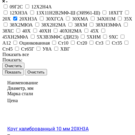
09Г2С
12Х2Н4А
12ХН3А
13Х11Н2В2МФ-Ш (ЭИ961-Ш)
18ХГТ
20Х
20ХН3А
30ХГСА
30ХМА
34ХН1М
35Х
38Х2МЮА
38Х2Н2МА
38ХМ
38ХН3МФА
38ХС
40Х
40ХН
40ХН2МА
45Х
45ХН2МФА
5Х3В3МФС (ДИ23)
5ХНМ
9ХС
А12
Оцинкованная
Ст10
Ст20
Ст3
Ст35
Ст45
Ст65Г
У8А
ХВГ
Показать все
Показать:
Очистить
Очистить
Наименование
Диаметр, мм
Марка стали
Цена
Круг калиброванный 10 мм 20ХН3А