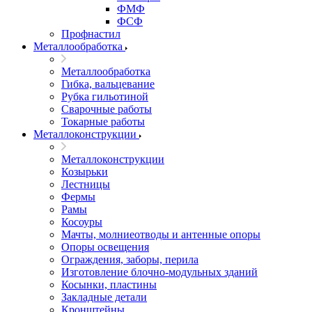
ФМФ
ФСФ
Профнастил
Металлообработка
Металлообработка
Гибка, вальцевание
Рубка гильотиной
Сварочные работы
Токарные работы
Металлоконструкции
Металлоконструкции
Козырьки
Лестницы
Фермы
Рамы
Косоуры
Мачты, молниеотводы и антенные опоры
Опоры освещения
Ограждения, заборы, перила
Изготовление блочно-модульных зданий
Косынки, пластины
Закладные детали
Кронштейны