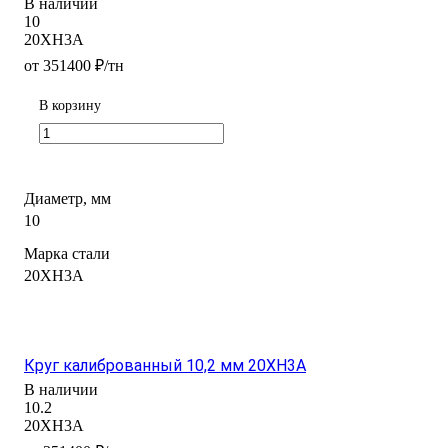
В наличии
10
20ХН3А
от 351400 ₽/тн
В корзину
Диаметр, мм
10
Марка стали
20ХН3А
Круг калиброванный 10,2 мм 20ХН3А
В наличии
10.2
20ХН3А