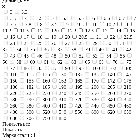
Диаметр, мм
3
3.3
3.5
4
4.5
5
5.4
5.5
6
6.5
6.7
7
7.5
7.8
8
8.5
9
9.5
10
10.2
11
11.2
11.5
12
120
12.3
12.5
13
14
15
16
17
18
19
20
20.5
21
22
22.5
23
24
25
26
27
28
29
30
31
32
34
35
36
37
38
39
40
41
42
43
45
46
48
50
52
53
54
55
56
58
60
61
62
63
65
68
70
75
77
80
83
85
90
95
100
102
105
110
115
125
130
132
135
140
145
150
155
160
163
165
170
172
175
180
182
185
190
195
200
205
210
220
225
230
240
245
250
260
270
280
290
300
310
320
330
340
350
360
380
400
410
420
440
450
460
480
500
520
540
550
600
620
650
680
700
750
880
Показать все
Показать:
Марка стали
: 1