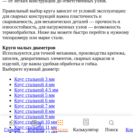
— от легких конструкций до ответственных узлов.
Правильный выбор круга зависит от условий эксплуатации:
для сварных конструкций важна пластичность и
свариваемость, для механических деталей — прочность и
износостойкость, для нагруженных узлов — возможность
термообработки. Ниже вы можете быстро перейти к нужному
типоразмеру или марке стали.
Круги малых диаметров
Используются для точной механики, производства крепежа,
шпилек, декоративных элементов, сварных каркасов и
изделий, где важна удобная обработка и гибка.
Выберите нужный диаметр:
Круг стальной 3 мм
Круг стальной 4 мм
Круг стальной 4,5 мм
Круг стальной 5 мм
Круг стальной 6 мм
Круг стальной 7 мм
Круг стальной 8 мм
Круг стальной 9 мм
Круг стальной 10 мм
0
Круг стальной 11 мм
Главная
Корзина
Каталог
Калькулятор
Поиск
Ко
Круг стальной 12 мм