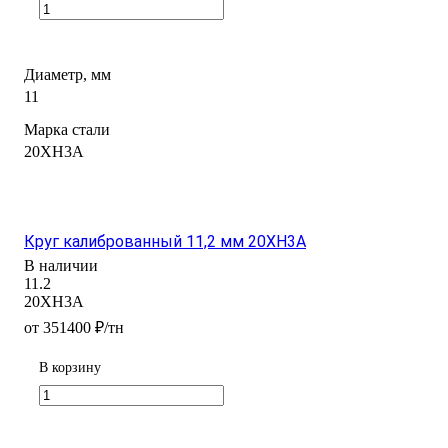
Диаметр, мм
11
Марка стали
20ХН3А
Круг калиброванный 11,2 мм 20ХН3А
В наличии
11.2
20ХН3А
от 351400 ₽/тн
В корзину