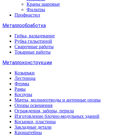
Краны шаровые
Фильтры
Профнастил
Металлообработка
Гибка, вальцевание
Рубка гильотиной
Сварочные работы
Токарные работы
Металлоконструкции
Козырьки
Лестницы
Фермы
Рамы
Косоуры
Мачты, молниеотводы и антенные опоры
Опоры освещения
Ограждения, заборы, перила
Изготовление блочно-модульных зданий
Косынки, пластины
Закладные детали
Кронштейны