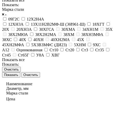
Показать все
Показать:
Марка стали
09Г2С
12Х2Н4А
12ХН3А
13Х11Н2В2МФ-Ш (ЭИ961-Ш)
18ХГТ
20Х
20ХН3А
30ХГСА
30ХМА
34ХН1М
35Х
38Х2МЮА
38Х2Н2МА
38ХМ
38ХН3МФА
38ХС
40Х
40ХН
40ХН2МА
45Х
45ХН2МФА
5Х3В3МФС (ДИ23)
5ХНМ
9ХС
А12
Оцинкованная
Ст10
Ст20
Ст3
Ст35
Ст45
Ст65Г
У8А
ХВГ
Показать все
Показать:
Очистить
Очистить
Наименование
Диаметр, мм
Марка стали
Цена