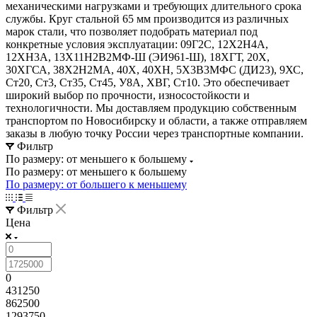
механическими нагрузками и требующих длительного срока
службы. Круг стальной 65 мм производится из различных
марок стали, что позволяет подобрать материал под
конкретные условия эксплуатации: 09Г2С, 12Х2Н4А,
12ХН3А, 13Х11Н2В2МФ-Ш (ЭИ961-Ш), 18ХГТ, 20Х,
30ХГСА, 38Х2Н2МА, 40Х, 40ХН, 5Х3В3МФС (ДИ23), 9ХС,
Ст20, Ст3, Ст35, Ст45, У8А, ХВГ, Ст10. Это обеспечивает
широкий выбор по прочности, износостойкости и
технологичности. Мы доставляем продукцию собственным
транспортом по Новосибирску и области, а также отправляем
заказы в любую точку России через транспортные компании.
Фильтр
По размеру: от меньшего к большему
По размеру: от меньшего к большему
По размеру: от большего к меньшему
Фильтр
Цена
0
431250
862500
1293750