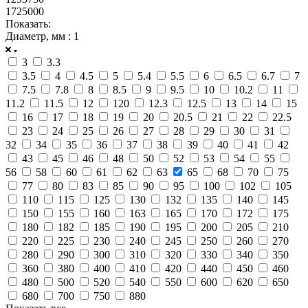
1725000
Показать:
Диаметр, мм
: 1
3
3.3
3.5
4
4.5
5
5.4
5.5
6
6.5
6.7
7
7.5
7.8
8
8.5
9
9.5
10
10.2
11
11.2
11.5
12
120
12.3
12.5
13
14
15
16
17
18
19
20
20.5
21
22
22.5
23
24
25
26
27
28
29
30
31
32
34
35
36
37
38
39
40
41
42
43
45
46
48
50
52
53
54
55
56
58
60
61
62
63
65
68
70
75
77
80
83
85
90
95
100
102
105
110
115
125
130
132
135
140
145
150
155
160
163
165
170
172
175
180
182
185
190
195
200
205
210
220
225
230
240
245
250
260
270
280
290
300
310
320
330
340
350
360
380
400
410
420
440
450
460
480
500
520
540
550
600
620
650
680
700
750
880