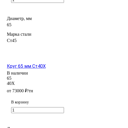
Диаметр, мм
65
Марка стали
Ст45
Круг 65 мм Ст40Х
В наличии
65
40Х
от 73000 ₽/тн
В корзину