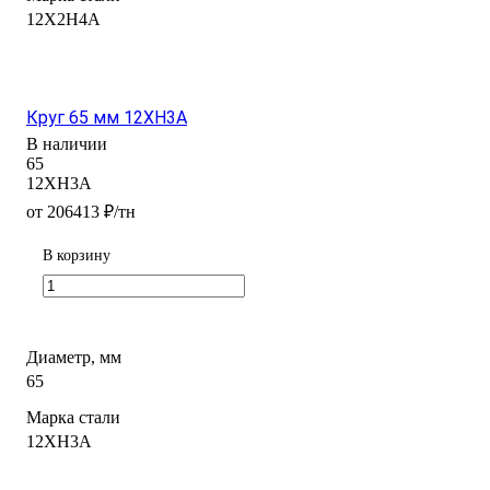
12Х2Н4А
Круг 65 мм 12ХН3А
В наличии
65
12ХН3А
от 206413 ₽/тн
В корзину
Диаметр, мм
65
Марка стали
12ХН3А