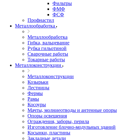
Фильтры
ФМФ
ФСФ
Профнастил
Металлообработка
Металлообработка
Гибка, вальцевание
Рубка гильотиной
Сварочные работы
Токарные работы
Металлоконструкции
Металлоконструкции
Козырьки
Лестницы
Фермы
Рамы
Косоуры
Мачты, молниеотводы и антенные опоры
Опоры освещения
Ограждения, заборы, перила
Изготовление блочно-модульных зданий
Косынки, пластины
Закладные детали