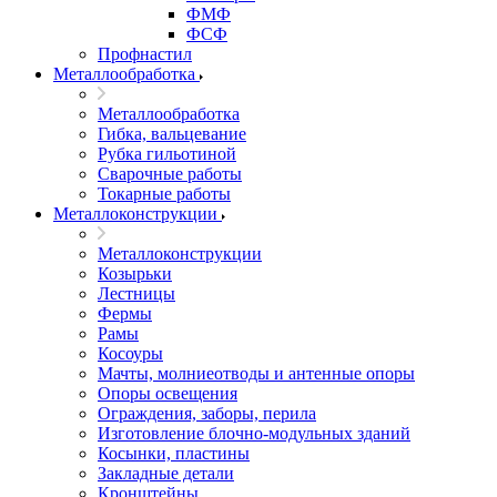
ФМФ
ФСФ
Профнастил
Металлообработка
Металлообработка
Гибка, вальцевание
Рубка гильотиной
Сварочные работы
Токарные работы
Металлоконструкции
Металлоконструкции
Козырьки
Лестницы
Фермы
Рамы
Косоуры
Мачты, молниеотводы и антенные опоры
Опоры освещения
Ограждения, заборы, перила
Изготовление блочно-модульных зданий
Косынки, пластины
Закладные детали
Кронштейны