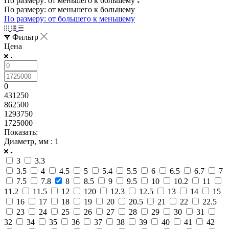
По размеру: от меньшего к большему
По размеру: от меньшего к большему
По размеру: от большего к меньшему
Фильтр
Цена
0
431250
862500
1293750
1725000
Показать:
Диаметр, мм
: 1
3
3.3
3.5
4
4.5
5
5.4
5.5
6
6.5
6.7
7
7.5
7.8
8
8.5
9
9.5
10
10.2
11
11.2
11.5
12
120
12.3
12.5
13
14
15
16
17
18
19
20
20.5
21
22
22.5
23
24
25
26
27
28
29
30
31
32
34
35
36
37
38
39
40
41
42