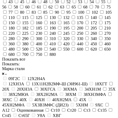
43
45
46
48
50
52
53
54
55
56
58
60
61
62
63
65
68
70
75
77
80
83
85
90
95
100
102
105
110
115
125
130
132
135
140
145
150
155
160
163
165
170
172
175
180
182
185
190
195
200
205
210
220
225
230
240
245
250
260
270
280
290
300
310
320
330
340
350
360
380
400
410
420
440
450
460
480
500
520
540
550
600
620
650
680
700
750
880
Показать все
Показать:
Марка стали
09Г2С
12Х2Н4А
12ХН3А
13Х11Н2В2МФ-Ш (ЭИ961-Ш)
18ХГТ
20Х
20ХН3А
30ХГСА
30ХМА
34ХН1М
35Х
38Х2МЮА
38Х2Н2МА
38ХМ
38ХН3МФА
38ХС
40Х
40ХН
40ХН2МА
45Х
45ХН2МФА
5Х3В3МФС (ДИ23)
5ХНМ
9ХС
А12
Оцинкованная
Ст10
Ст20
Ст3
Ст35
Ст45
Ст65Г
У8А
ХВГ