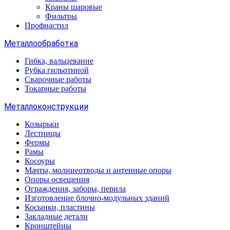
Краны шаровые
Фильтры
Профнастил
Металлообработка
Гибка, вальцевание
Рубка гильотиной
Сварочные работы
Токарные работы
Металлоконструкции
Козырьки
Лестницы
Фермы
Рамы
Косоуры
Мачты, молниеотводы и антенные опоры
Опоры освещения
Ограждения, заборы, перила
Изготовление блочно-модульных зданий
Косынки, пластины
Закладные детали
Кронштейны