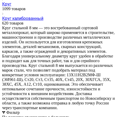
Круг
1099 товаров
Круг калиброванный
620 товаров
Круг стальной 8 мм — это востребованный сортовой
металлопрокат, который широко применяется в строительстве,
машиностроении и производстве различных металлических
изделий. Он используется для изготовления крепежных
элементов, деталей механизмов, сварных конструкций,
каркасов, а также ограждений и декоративных элементов.
Благодаря универсальному диаметру круг удобен в обработке
и подходит как для точных работ, так и для серийного
производства. Круг стальной 8 мм выпускается из различных
марок стали, что позволяет подобрать материал под
конкретные условия эксплуатации: 13Х11Н2В2МФ-Ш
(ЭИ961-Ш), Ст20, Ст3, Ст35, 40Х, Ст45, 20Х, 30ХГСА, 35Х,
38ХС, 45Х, А12, Ст10, оцинкованная. Это обеспечивает
оптимальное сочетание прочности, износостойкости и
устойчивости к внешним воздействиям. Доставка
осуществляется собственным транспортом по Новосибирску и
области, а также возможна отправка в любую точку России
через транспортные компании.
Фильтр