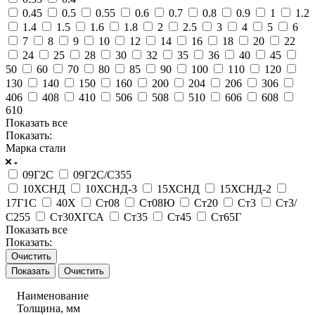
0.45
0.5
0.55
0.6
0.7
0.8
0.9
1
1.2
1.4
1.5
1.6
1.8
2
2.5
3
4
5
6
7
8
9
10
12
14
16
18
20
22
24
25
28
30
32
35
36
40
45
50
60
70
80
85
90
100
110
120
130
140
150
160
200
204
206
306
406
408
410
506
508
510
606
608
610
Показать все
Показать:
Марка стали
09Г2С
09Г2С/С355
10ХСНД
10ХСНД-3
15ХСНД
15ХСНД-2
17Г1С
40Х
Ст08
Ст08Ю
Ст20
Ст3
Ст3/
С255
Ст30ХГСА
Ст35
Ст45
Ст65Г
Показать все
Показать:
Очистить
Очистить
Наименование
Толщина, мм