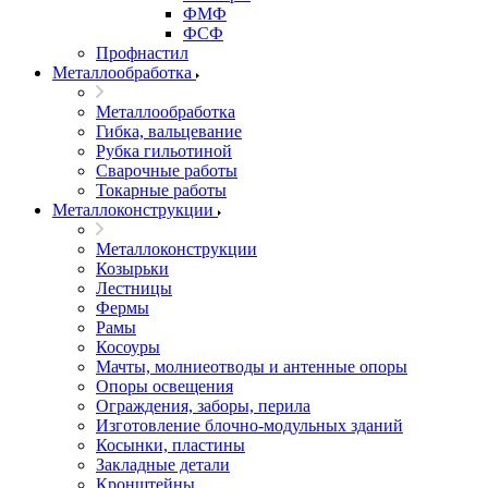
ФМФ
ФСФ
Профнастил
Металлообработка
Металлообработка
Гибка, вальцевание
Рубка гильотиной
Сварочные работы
Токарные работы
Металлоконструкции
Металлоконструкции
Козырьки
Лестницы
Фермы
Рамы
Косоуры
Мачты, молниеотводы и антенные опоры
Опоры освещения
Ограждения, заборы, перила
Изготовление блочно-модульных зданий
Косынки, пластины
Закладные детали
Кронштейны