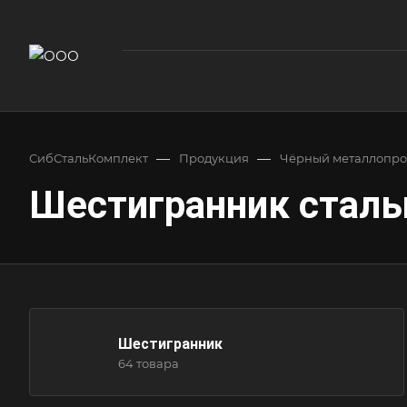
—
—
СибСтальКомплект
Продукция
Чёрный металлопро
Шестигранник сталь
Шестигранник
64 товара