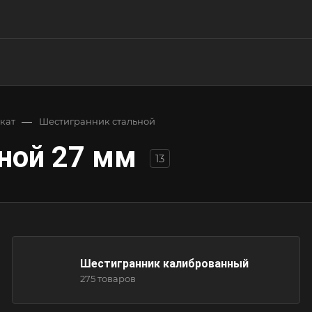
—
кат
Шестигранник стальной
ной 27 мм
13
Шестигранник калиброванный
275 товаров