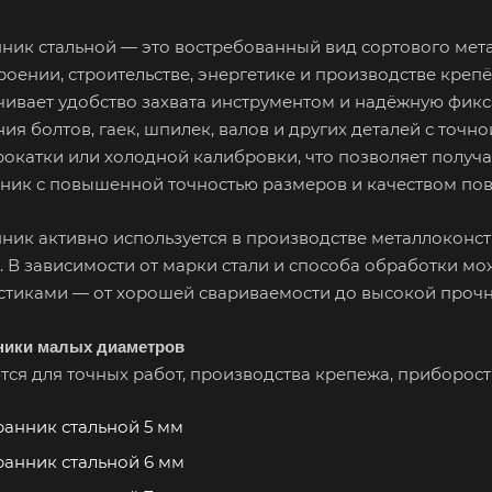
ник стальной — это востребованный вид сортового ме
оении, строительстве, энергетике и производстве кре
чивает удобство захвата инструментом и надёжную фикс
ия болтов, гаек, шпилек, валов и других деталей с точ
рокатки или холодной калибровки, что позволяет получа
ник с повышенной точностью размеров и качеством пов
ник активно используется в производстве металлоконс
. В зависимости от марки стали и способа обработки м
стиками — от хорошей свариваемости до высокой прочн
ники малых диаметров
ся для точных работ, производства крепежа, приборост
анник стальной 5 мм
анник стальной 6 мм