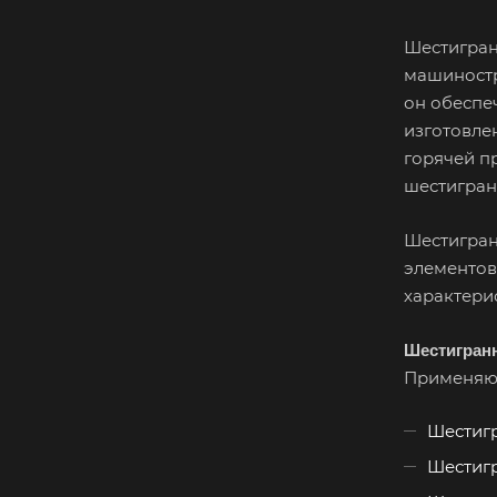
Шестигран
машиностр
он обеспе
изготовлен
горячей п
шестигран
Шестигран
элементов
характери
Шестигран
Применяют
Шестигр
Шестигр