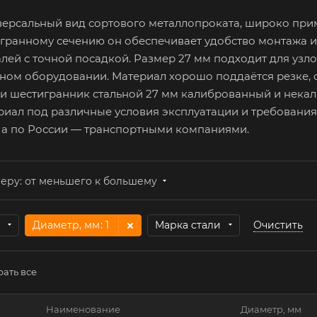
версальный вид сортового металлопроката, широко при
гранному сечению он обеспечивает удобство монтажа и
алей с точной посадкой. Размер 27 мм подходит для узл
ом оборудовании. Материал хорошо поддаётся резке, с
и шестигранник стальной 27 мм калиброванный и некалибр
материал под различные условия эксплуатации и требован
 а по России — транспортными компаниями.
еру: от меньшего к большему
Диаметр, мм
: 1
Марка стали
Очистить
ать все
Наименование
Диаметр, мм