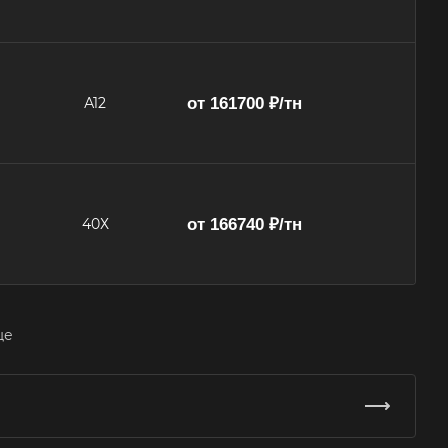
от 161700 ₽/тн
А12
от 166740 ₽/тн
40Х
ще