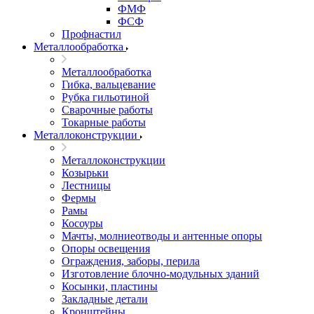
ФМФ
ФСФ
Профнастил
Металлообработка
Металлообработка
Гибка, вальцевание
Рубка гильотиной
Сварочные работы
Токарные работы
Металлоконструкции
Металлоконструкции
Козырьки
Лестницы
Фермы
Рамы
Косоуры
Мачты, молниеотводы и антенные опоры
Опоры освещения
Ограждения, заборы, перила
Изготовление блочно-модульных зданий
Косынки, пластины
Закладные детали
Кронштейны