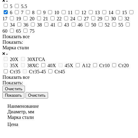
5
5.5
6
7
8
9
10
11
12
13
14
15
17
19
20
21
22
24
27
29
30
32
34
36
38
41
43
46
50
52
55
60
65
75
Показать все
Показать:
Марка стали
20Х
30ХГСА
35Х
38ХС
40Х
45Х
А12
Ст10
Ст20
Ст35
Ст35-45
Ст45
Показать все
Показать:
Очистить
Очистить
Наименование
Диаметр, мм
Марка стали
Цена