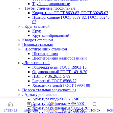
Трубы оцинкованные
Трубы стальные профильные
Квадратные ГОСТ 8639-82, ГОСТ 30245-03
Прямоугольные ГОСТ 8639-82, ГОСТ 30245-
03
Круг стальной
Круг
Круг калиброванный
Квадрат стальной
Поковка стальная
Шестигранник стальной
Шестигранник
Шестигранник калиброванный
Лист стальной
Горячекатаный ГОСТ 19903-15
Оцинкованный ГОСТ 14918-20
ПВЛ ТУ 36.26.11-5-89
Рифленый ГОСТ 8568-77
Холоднокатаный ГОСТ 19904-90
Полоса стальная горячекатаная
Арматура стальная
Арматура гладкая А1/А240
Арматура рифленая А3/А500С
0
Арматура рифленая А400/25Г2С
Главная
Корзина
Каталог
Калькулятор
Поиск
Ко
Арматура рифленая А400/35ГС