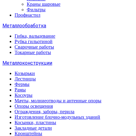
Краны шаровые
Фильтры
Профнастил
Металлообработка
Гибка, вальцевание
Рубка гильотиной
Сварочные работы
Токарные работы
Металлоконструкции
Козырьки
Лестницы
Фермы
Рамы
Косоуры
Мачты, молниеотводы и антенные опоры
Опоры освещения
Ограждения, заборы, перила
Изготовление блочно-модульных зданий
Косынки, пластины
Закладные детали
Кронштейны