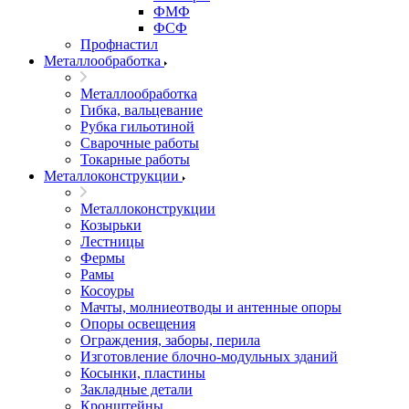
ФМФ
ФСФ
Профнастил
Металлообработка
Металлообработка
Гибка, вальцевание
Рубка гильотиной
Сварочные работы
Токарные работы
Металлоконструкции
Металлоконструкции
Козырьки
Лестницы
Фермы
Рамы
Косоуры
Мачты, молниеотводы и антенные опоры
Опоры освещения
Ограждения, заборы, перила
Изготовление блочно-модульных зданий
Косынки, пластины
Закладные детали
Кронштейны