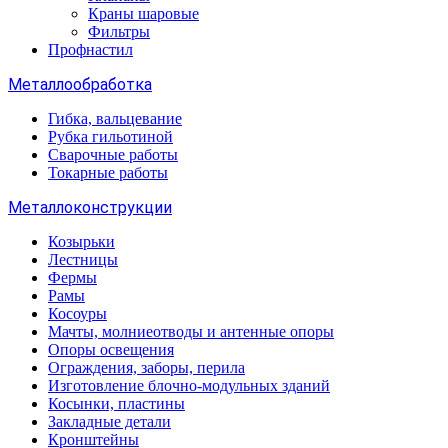
Краны шаровые
Фильтры
Профнастил
Металлообработка
Гибка, вальцевание
Рубка гильотиной
Сварочные работы
Токарные работы
Металлоконструкции
Козырьки
Лестницы
Фермы
Рамы
Косоуры
Мачты, молниеотводы и антенные опоры
Опоры освещения
Ограждения, заборы, перила
Изготовление блочно-модульных зданий
Косынки, пластины
Закладные детали
Кронштейны