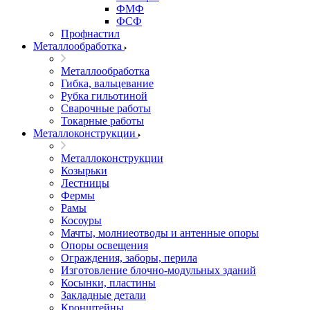
ФМФ
ФСФ
Профнастил
Металлообработка
Металлообработка
Гибка, вальцевание
Рубка гильотиной
Сварочные работы
Токарные работы
Металлоконструкции
Металлоконструкции
Козырьки
Лестницы
Фермы
Рамы
Косоуры
Мачты, молниеотводы и антенные опоры
Опоры освещения
Ограждения, заборы, перила
Изготовление блочно-модульных зданий
Косынки, пластины
Закладные детали
Кронштейны