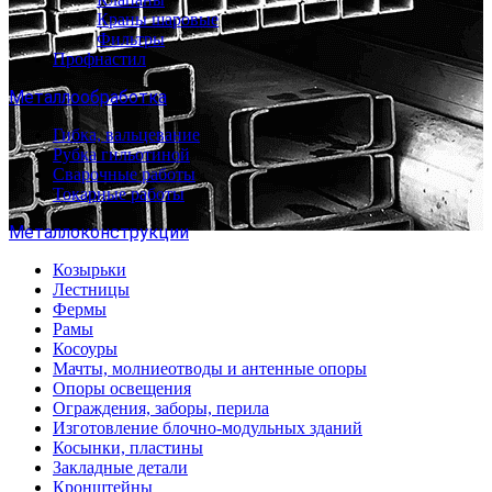
Краны шаровые
Фильтры
Профнастил
Металлообработка
Гибка, вальцевание
Рубка гильотиной
Сварочные работы
Токарные работы
Металлоконструкции
Козырьки
Лестницы
Фермы
Рамы
Косоуры
Мачты, молниеотводы и антенные опоры
Опоры освещения
Ограждения, заборы, перила
Изготовление блочно-модульных зданий
Косынки, пластины
Закладные детали
Кронштейны