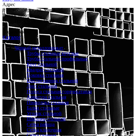
Адрес
г. Новосибирск, ул. Мира, 58
Режим работы
Пн. – Пт.: с 9:00 до 18:00
Подать заявку
Каталог
Чёрный металлопрокат
Трубы стальные круглые
Трубы стальные профильные
Круг стальной
Квадрат стальной
Поковка стальная
Шестигранник стальной
Лист стальной
Полоса стальная горячекатаная
Арматура стальная
Проволока стальная
Балки стальные
Уголок стальной
Швеллер стальной
Сетка рабица
Сетка кладочная
Сетка сварная