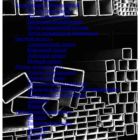
Нержавеющий металлопрокат
Круг нержавеющий
Лист нержавеющий
Проволока нержавеющая
Труба нержавеющая круглая
Труба нержавеющая профильная
Цветной металл
Алюминиевый прокат
Бронзовый прокат
Латунный прокат
Медный прокат
Детали трубопровода
Отводы нержавеющие
Отводы стальные
Переходы концентрические
Переходы концентрические нержавеющие
Переходы эксцентрические
Тройники
Фланцы
Трубопроводная арматура
Вентили
Виброкомпенсаторы
Задвижки
Затворы
Клапаны