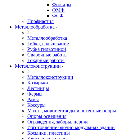
Фильтры
ФМФ
ФСФ
Профнастил
Металлообработка
Металлообработка
Гибка, вальцевание
Рубка гильотиной
Сварочные работы
Токарные работы
Металлоконструкции
Металлоконструкции
Козырьки
Лестницы
Фермы
Рамы
Косоуры
Мачты, молниеотводы и антенные опоры
Опоры освещения
Ограждения, заборы, перила
Изготовление блочно-модульных зданий
Косынки, пластины
Закладные детали