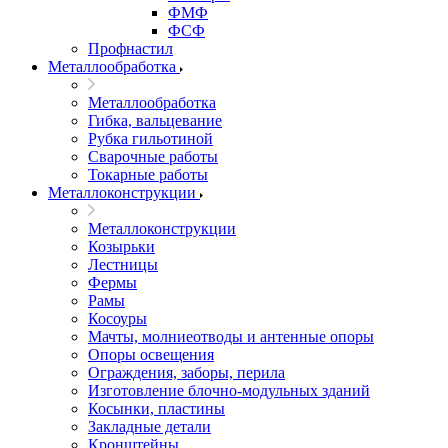
ФМФ
ФСФ
Профнастил
Металлообработка
Металлообработка
Гибка, вальцевание
Рубка гильотиной
Сварочные работы
Токарные работы
Металлоконструкции
Металлоконструкции
Козырьки
Лестницы
Фермы
Рамы
Косоуры
Мачты, молниеотводы и антенные опоры
Опоры освещения
Ограждения, заборы, перила
Изготовление блочно-модульных зданий
Косынки, пластины
Закладные детали
Кронштейны