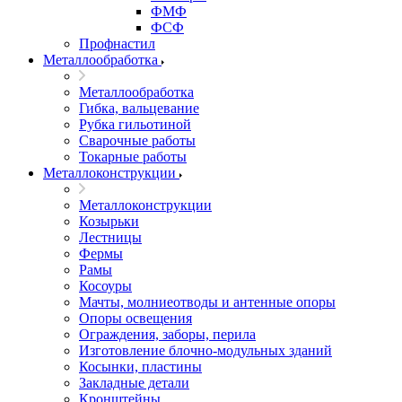
ФМФ
ФСФ
Профнастил
Металлообработка
Металлообработка
Гибка, вальцевание
Рубка гильотиной
Сварочные работы
Токарные работы
Металлоконструкции
Металлоконструкции
Козырьки
Лестницы
Фермы
Рамы
Косоуры
Мачты, молниеотводы и антенные опоры
Опоры освещения
Ограждения, заборы, перила
Изготовление блочно-модульных зданий
Косынки, пластины
Закладные детали
Кронштейны