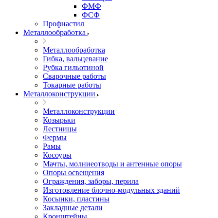
ФМФ
ФСФ
Профнастил
Металлообработка
Металлообработка
Гибка, вальцевание
Рубка гильотиной
Сварочные работы
Токарные работы
Металлоконструкции
Металлоконструкции
Козырьки
Лестницы
Фермы
Рамы
Косоуры
Мачты, молниеотводы и антенные опоры
Опоры освещения
Ограждения, заборы, перила
Изготовление блочно-модульных зданий
Косынки, пластины
Закладные детали
Кронштейны