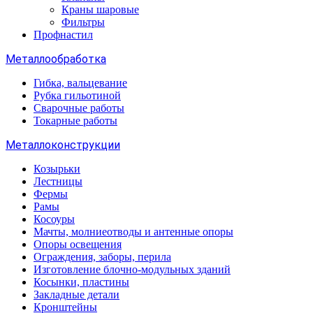
Краны шаровые
Фильтры
Профнастил
Металлообработка
Гибка, вальцевание
Рубка гильотиной
Сварочные работы
Токарные работы
Металлоконструкции
Козырьки
Лестницы
Фермы
Рамы
Косоуры
Мачты, молниеотводы и антенные опоры
Опоры освещения
Ограждения, заборы, перила
Изготовление блочно-модульных зданий
Косынки, пластины
Закладные детали
Кронштейны