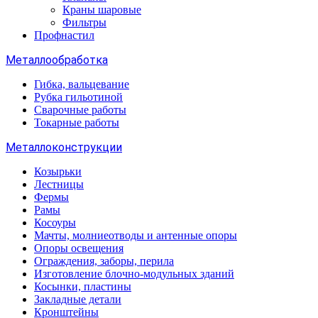
Краны шаровые
Фильтры
Профнастил
Металлообработка
Гибка, вальцевание
Рубка гильотиной
Сварочные работы
Токарные работы
Металлоконструкции
Козырьки
Лестницы
Фермы
Рамы
Косоуры
Мачты, молниеотводы и антенные опоры
Опоры освещения
Ограждения, заборы, перила
Изготовление блочно-модульных зданий
Косынки, пластины
Закладные детали
Кронштейны