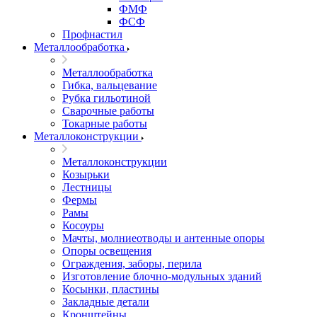
ФМФ
ФСФ
Профнастил
Металлообработка
Металлообработка
Гибка, вальцевание
Рубка гильотиной
Сварочные работы
Токарные работы
Металлоконструкции
Металлоконструкции
Козырьки
Лестницы
Фермы
Рамы
Косоуры
Мачты, молниеотводы и антенные опоры
Опоры освещения
Ограждения, заборы, перила
Изготовление блочно-модульных зданий
Косынки, пластины
Закладные детали
Кронштейны