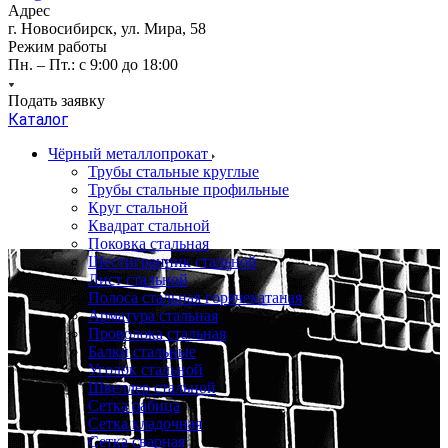
Адрес
г. Новосибирск, ул. Мира, 58
Режим работы
Пн. – Пт.: с 9:00 до 18:00
Подать заявку
Каталог
Чёрный металлопрокат
Трубы стальные круглые
Трубы стальные профильные
Круг стальной
Квадрат стальной
Поковка стальная
Шестигранник стальной
Лист стальной
Полоса стальная горячекатаная
Арматура стальная
Проволока стальная
Балки стальные
Уголок стальной
Швеллер стальной
Сетка рабица
Сетка кладочная
Сетка сварная