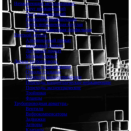
Нержавеющий металлопрокат
Круг нержавеющий
Лист нержавеющий
Проволока нержавеющая
Труба нержавеющая круглая
Труба нержавеющая профильная
Цветной металл
Алюминиевый прокат
Бронзовый прокат
Латунный прокат
Медный прокат
Детали трубопровода
Отводы нержавеющие
Отводы стальные
Переходы концентрические
Переходы концентрические нержавеющие
Переходы эксцентрические
Тройники
Фланцы
Трубопроводная арматура
Вентили
Виброкомпенсаторы
Задвижки
Затворы
Клапаны