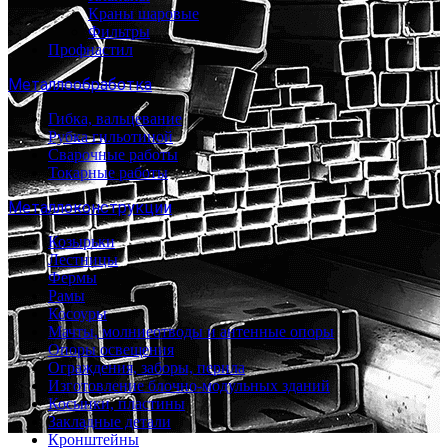
Краны шаровые
Фильтры
Профнастил
Металлообработка
Гибка, вальцевание
Рубка гильотиной
Сварочные работы
Токарные работы
Металлоконструкции
Козырьки
Лестницы
Фермы
Рамы
Косоуры
Мачты, молниеотводы и антенные опоры
Опоры освещения
Ограждения, заборы, перила
Изготовление блочно-модульных зданий
Косынки, пластины
Закладные детали
Кронштейны