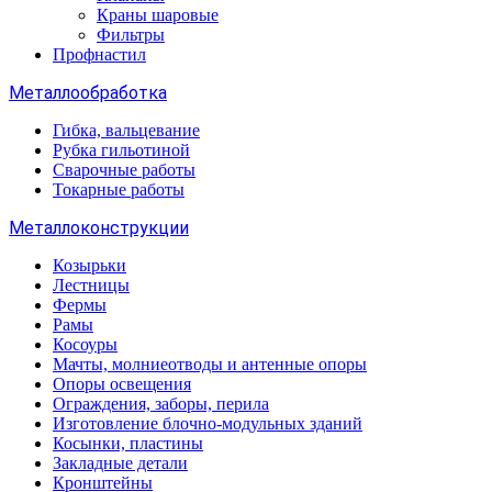
Краны шаровые
Фильтры
Профнастил
Металлообработка
Гибка, вальцевание
Рубка гильотиной
Сварочные работы
Токарные работы
Металлоконструкции
Козырьки
Лестницы
Фермы
Рамы
Косоуры
Мачты, молниеотводы и антенные опоры
Опоры освещения
Ограждения, заборы, перила
Изготовление блочно-модульных зданий
Косынки, пластины
Закладные детали
Кронштейны