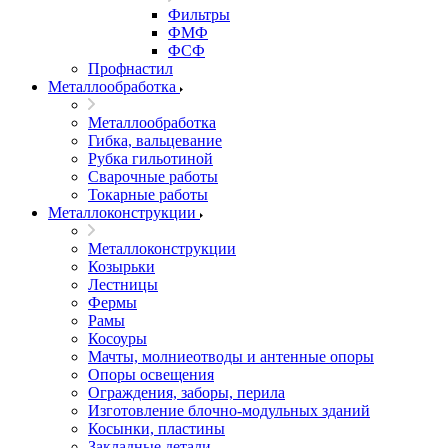
Фильтры
ФМФ
ФСФ
Профнастил
Металлообработка
Металлообработка
Гибка, вальцевание
Рубка гильотиной
Сварочные работы
Токарные работы
Металлоконструкции
Металлоконструкции
Козырьки
Лестницы
Фермы
Рамы
Косоуры
Мачты, молниеотводы и антенные опоры
Опоры освещения
Ограждения, заборы, перила
Изготовление блочно-модульных зданий
Косынки, пластины
Закладные детали