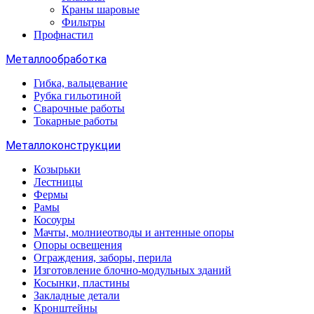
Краны шаровые
Фильтры
Профнастил
Металлообработка
Гибка, вальцевание
Рубка гильотиной
Сварочные работы
Токарные работы
Металлоконструкции
Козырьки
Лестницы
Фермы
Рамы
Косоуры
Мачты, молниеотводы и антенные опоры
Опоры освещения
Ограждения, заборы, перила
Изготовление блочно-модульных зданий
Косынки, пластины
Закладные детали
Кронштейны