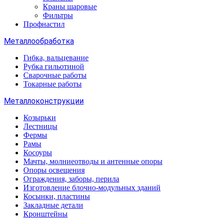
Краны шаровые
Фильтры
Профнастил
Металлообработка
Гибка, вальцевание
Рубка гильотиной
Сварочные работы
Токарные работы
Металлоконструкции
Козырьки
Лестницы
Фермы
Рамы
Косоуры
Мачты, молниеотводы и антенные опоры
Опоры освещения
Ограждения, заборы, перила
Изготовление блочно-модульных зданий
Косынки, пластины
Закладные детали
Кронштейны