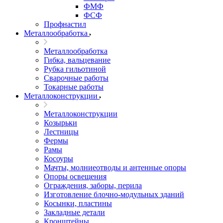
ФМФ
ФСФ
Профнастил
Металлообработка
Металлообработка
Гибка, вальцевание
Рубка гильотиной
Сварочные работы
Токарные работы
Металлоконструкции
Металлоконструкции
Козырьки
Лестницы
Фермы
Рамы
Косоуры
Мачты, молниеотводы и антенные опоры
Опоры освещения
Ограждения, заборы, перила
Изготовление блочно-модульных зданий
Косынки, пластины
Закладные детали
Кронштейны