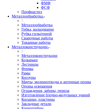
ФМФ
ФСФ
Профнастил
Металлообработка
Металлообработка
Гибка, вальцевание
Рубка гильотиной
Сварочные работы
Токарные работы
Металлоконструкции
Металлоконструкции
Козырьки
Лестницы
Фермы
Рамы
Косоуры
Мачты, молниеотводы и антенные опоры
Опоры освещения
Ограждения, заборы, перила
Изготовление блочно-модульных зданий
Косынки, пластины
Закладные детали
Кронштейны