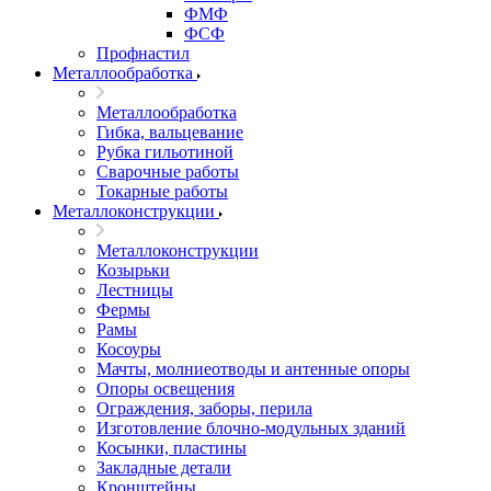
ФМФ
ФСФ
Профнастил
Металлообработка
Металлообработка
Гибка, вальцевание
Рубка гильотиной
Сварочные работы
Токарные работы
Металлоконструкции
Металлоконструкции
Козырьки
Лестницы
Фермы
Рамы
Косоуры
Мачты, молниеотводы и антенные опоры
Опоры освещения
Ограждения, заборы, перила
Изготовление блочно-модульных зданий
Косынки, пластины
Закладные детали
Кронштейны