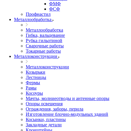
ФМФ
ФСФ
Профнастил
Металлообработка
Металлообработка
Гибка, вальцевание
Рубка гильотиной
Сварочные работы
Токарные работы
Металлоконструкции
Металлоконструкции
Козырьки
Лестницы
Фермы
Рамы
Косоуры
Мачты, молниеотводы и антенные опоры
Опоры освещения
Ограждения, заборы, перила
Изготовление блочно-модульных зданий
Косынки, пластины
Закладные детали
Кронштейны