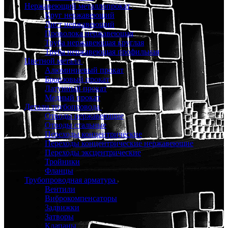
Нержавеющий металлопрокат
Круг нержавеющий
Лист нержавеющий
Проволока нержавеющая
Труба нержавеющая круглая
Труба нержавеющая профильная
Цветной металл
Алюминиевый прокат
Бронзовый прокат
Латунный прокат
Медный прокат
Детали трубопровода
Отводы нержавеющие
Отводы стальные
Переходы концентрические
Переходы концентрические нержавеющие
Переходы эксцентрические
Тройники
Фланцы
Трубопроводная арматура
Вентили
Виброкомпенсаторы
Задвижки
Затворы
Клапаны