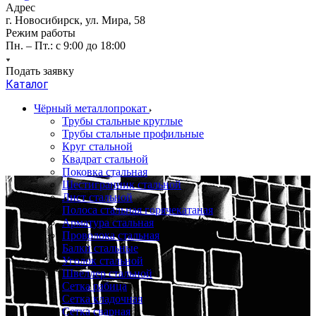
Адрес
г. Новосибирск, ул. Мира, 58
Режим работы
Пн. – Пт.: с 9:00 до 18:00
Подать заявку
Каталог
Чёрный металлопрокат
Трубы стальные круглые
Трубы стальные профильные
Круг стальной
Квадрат стальной
Поковка стальная
Шестигранник стальной
Лист стальной
Полоса стальная горячекатаная
Арматура стальная
Проволока стальная
Балки стальные
Уголок стальной
Швеллер стальной
Сетка рабица
Сетка кладочная
Сетка сварная