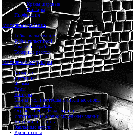
Краны шаровые
Фильтры
Профнастил
Металлообработка
Гибка, вальцевание
Рубка гильотиной
Сварочные работы
Токарные работы
Металлоконструкции
Козырьки
Лестницы
Фермы
Рамы
Косоуры
Мачты, молниеотводы и антенные опоры
Опоры освещения
Ограждения, заборы, перила
Изготовление блочно-модульных зданий
Косынки, пластины
Закладные детали
Кронштейны