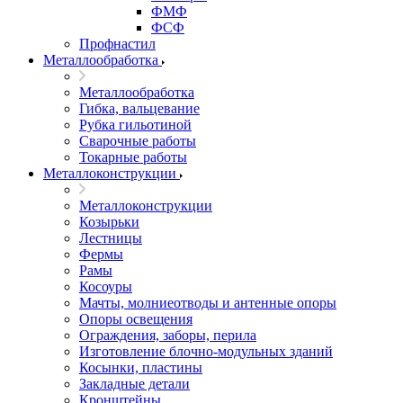
ФМФ
ФСФ
Профнастил
Металлообработка
Металлообработка
Гибка, вальцевание
Рубка гильотиной
Сварочные работы
Токарные работы
Металлоконструкции
Металлоконструкции
Козырьки
Лестницы
Фермы
Рамы
Косоуры
Мачты, молниеотводы и антенные опоры
Опоры освещения
Ограждения, заборы, перила
Изготовление блочно-модульных зданий
Косынки, пластины
Закладные детали
Кронштейны