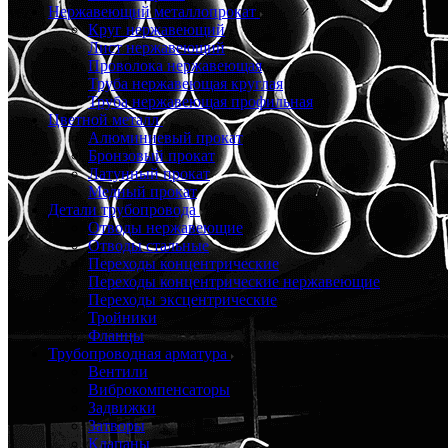
Нержавеющий металлопрокат
Круг нержавеющий
Лист нержавеющий
Проволока нержавеющая
Труба нержавеющая круглая
Труба нержавеющая профильная
Цветной металл
Алюминиевый прокат
Бронзовый прокат
Латунный прокат
Медный прокат
Детали трубопровода
Отводы нержавеющие
Отводы стальные
Переходы концентрические
Переходы концентрические нержавеющие
Переходы эксцентрические
Тройники
Фланцы
Трубопроводная арматура
Вентили
Виброкомпенсаторы
Задвижки
Затворы
Клапаны