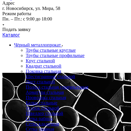
Адрес
г. Новосибирск, ул. Мира, 58
Режим работы
Пн. – Пт.: с 9:00 до 18:00
Подать заявку
Каталог
Чёрный металлопрокат
Трубы стальные круглые
Трубы стальные профильные
Круг стальной
Квадрат стальной
Поковка стальная
Шестигранник стальной
Лист стальной
Полоса стальная горячекатаная
Арматура стальная
Проволока стальная
Балки стальные
Уголок стальной
Швеллер стальной
Сетка рабица
Сетка кладочная
Сетка сварная