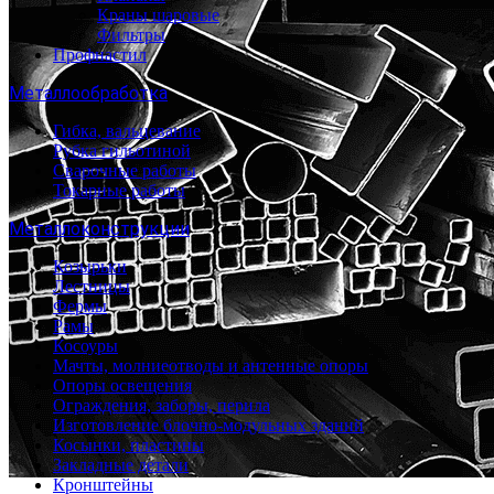
Краны шаровые
Фильтры
Профнастил
Металлообработка
Гибка, вальцевание
Рубка гильотиной
Сварочные работы
Токарные работы
Металлоконструкции
Козырьки
Лестницы
Фермы
Рамы
Косоуры
Мачты, молниеотводы и антенные опоры
Опоры освещения
Ограждения, заборы, перила
Изготовление блочно-модульных зданий
Косынки, пластины
Закладные детали
Кронштейны