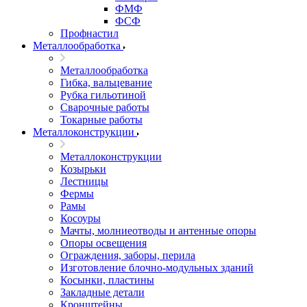
ФМФ
ФСФ
Профнастил
Металлообработка
Металлообработка
Гибка, вальцевание
Рубка гильотиной
Сварочные работы
Токарные работы
Металлоконструкции
Металлоконструкции
Козырьки
Лестницы
Фермы
Рамы
Косоуры
Мачты, молниеотводы и антенные опоры
Опоры освещения
Ограждения, заборы, перила
Изготовление блочно-модульных зданий
Косынки, пластины
Закладные детали
Кронштейны