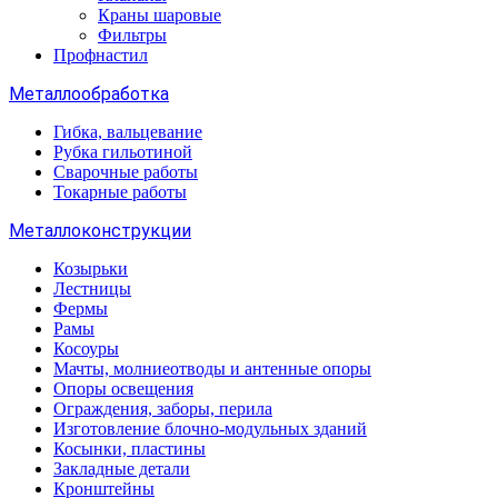
Краны шаровые
Фильтры
Профнастил
Металлообработка
Гибка, вальцевание
Рубка гильотиной
Сварочные работы
Токарные работы
Металлоконструкции
Козырьки
Лестницы
Фермы
Рамы
Косоуры
Мачты, молниеотводы и антенные опоры
Опоры освещения
Ограждения, заборы, перила
Изготовление блочно-модульных зданий
Косынки, пластины
Закладные детали
Кронштейны