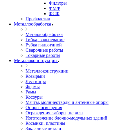
Фильтры
ФМФ
ФСФ
Профнастил
Металлообработка
Металлообработка
Гибка, вальцевание
Рубка гильотиной
Сварочные работы
Токарные работы
Металлоконструкции
Металлоконструкции
Козырьки
Лестницы
Фермы
Рамы
Косоуры
Мачты, молниеотводы и антенные опоры
Опоры освещения
Ограждения, заборы, перила
Изготовление блочно-модульных зданий
Косынки, пластины
Закладные детали