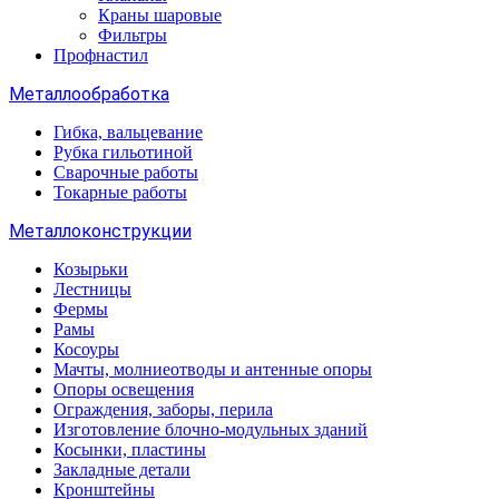
Краны шаровые
Фильтры
Профнастил
Металлообработка
Гибка, вальцевание
Рубка гильотиной
Сварочные работы
Токарные работы
Металлоконструкции
Козырьки
Лестницы
Фермы
Рамы
Косоуры
Мачты, молниеотводы и антенные опоры
Опоры освещения
Ограждения, заборы, перила
Изготовление блочно-модульных зданий
Косынки, пластины
Закладные детали
Кронштейны