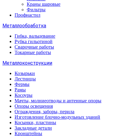
Краны шаровые
Фильтры
Профнастил
Металлообработка
Гибка, вальцевание
Рубка гильотиной
Сварочные работы
Токарные работы
Металлоконструкции
Козырьки
Лестницы
Фермы
Рамы
Косоуры
Мачты, молниеотводы и антенные опоры
Опоры освещения
Ограждения, заборы, перила
Изготовление блочно-модульных зданий
Косынки, пластины
Закладные детали
Кронштейны