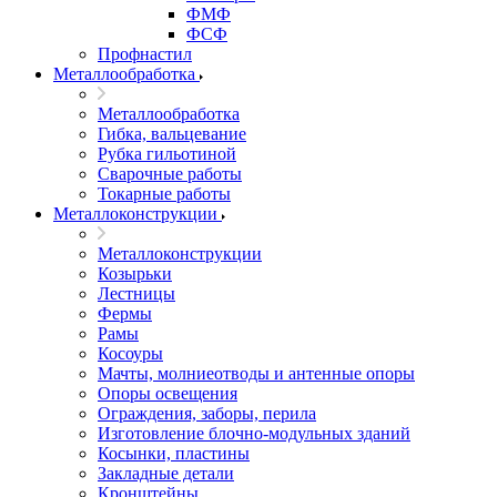
ФМФ
ФСФ
Профнастил
Металлообработка
Металлообработка
Гибка, вальцевание
Рубка гильотиной
Сварочные работы
Токарные работы
Металлоконструкции
Металлоконструкции
Козырьки
Лестницы
Фермы
Рамы
Косоуры
Мачты, молниеотводы и антенные опоры
Опоры освещения
Ограждения, заборы, перила
Изготовление блочно-модульных зданий
Косынки, пластины
Закладные детали
Кронштейны