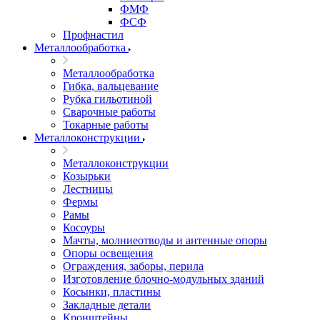
ФМФ
ФСФ
Профнастил
Металлообработка
Металлообработка
Гибка, вальцевание
Рубка гильотиной
Сварочные работы
Токарные работы
Металлоконструкции
Металлоконструкции
Козырьки
Лестницы
Фермы
Рамы
Косоуры
Мачты, молниеотводы и антенные опоры
Опоры освещения
Ограждения, заборы, перила
Изготовление блочно-модульных зданий
Косынки, пластины
Закладные детали
Кронштейны