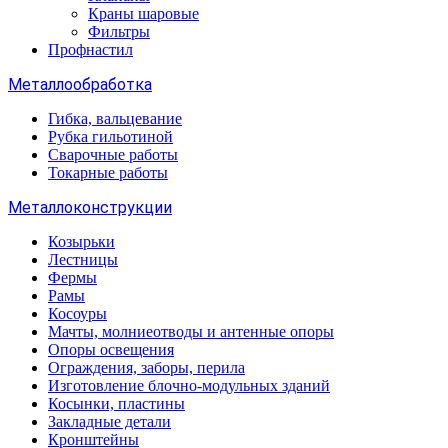
Краны шаровые
Фильтры
Профнастил
Металлообработка
Гибка, вальцевание
Рубка гильотиной
Сварочные работы
Токарные работы
Металлоконструкции
Козырьки
Лестницы
Фермы
Рамы
Косоуры
Мачты, молниеотводы и антенные опоры
Опоры освещения
Ограждения, заборы, перила
Изготовление блочно-модульных зданий
Косынки, пластины
Закладные детали
Кронштейны