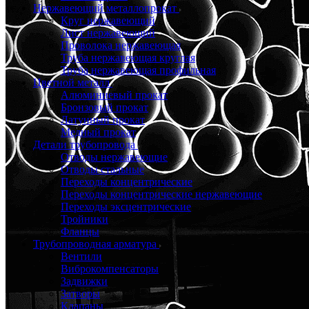
Нержавеющий металлопрокат
Круг нержавеющий
Лист нержавеющий
Проволока нержавеющая
Труба нержавеющая круглая
Труба нержавеющая профильная
Цветной металл
Алюминиевый прокат
Бронзовый прокат
Латунный прокат
Медный прокат
Детали трубопровода
Отводы нержавеющие
Отводы стальные
Переходы концентрические
Переходы концентрические нержавеющие
Переходы эксцентрические
Тройники
Фланцы
Трубопроводная арматура
Вентили
Виброкомпенсаторы
Задвижки
Затворы
Клапаны