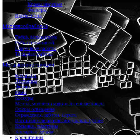
Краны шаровые
Фильтры
Профнастил
Металлообработка
Гибка, вальцевание
Рубка гильотиной
Сварочные работы
Токарные работы
Металлоконструкции
Козырьки
Лестницы
Фермы
Рамы
Косоуры
Мачты, молниеотводы и антенные опоры
Опоры освещения
Ограждения, заборы, перила
Изготовление блочно-модульных зданий
Косынки, пластины
Закладные детали
Кронштейны