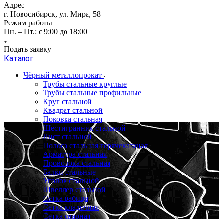
Адрес
г. Новосибирск, ул. Мира, 58
Режим работы
Пн. – Пт.: с 9:00 до 18:00
Подать заявку
Каталог
Чёрный металлопрокат
Трубы стальные круглые
Трубы стальные профильные
Круг стальной
Квадрат стальной
Поковка стальная
Шестигранник стальной
Лист стальной
Полоса стальная горячекатаная
Арматура стальная
Проволока стальная
Балки стальные
Уголок стальной
Швеллер стальной
Сетка рабица
Сетка кладочная
Сетка сварная