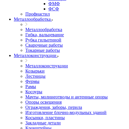
ФМФ
ФСФ
Профнастил
Металлообработка
Металлообработка
Гибка, вальцевание
Рубка гильотиной
Сварочные работы
Токарные работы
Металлоконструкции
Металлоконструкции
Козырьки
Лестницы
Фермы
Рамы
Косоуры
Мачты, молниеотводы и антенные опоры
Опоры освещения
Ограждения, заборы, перила
Изготовление блочно-модульных зданий
Косынки, пластины
Закладные детали
Кронштейны