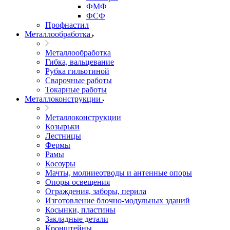
ФМФ
ФСФ
Профнастил
Металлообработка
Металлообработка
Гибка, вальцевание
Рубка гильотиной
Сварочные работы
Токарные работы
Металлоконструкции
Металлоконструкции
Козырьки
Лестницы
Фермы
Рамы
Косоуры
Мачты, молниеотводы и антенные опоры
Опоры освещения
Ограждения, заборы, перила
Изготовление блочно-модульных зданий
Косынки, пластины
Закладные детали
Кронштейны