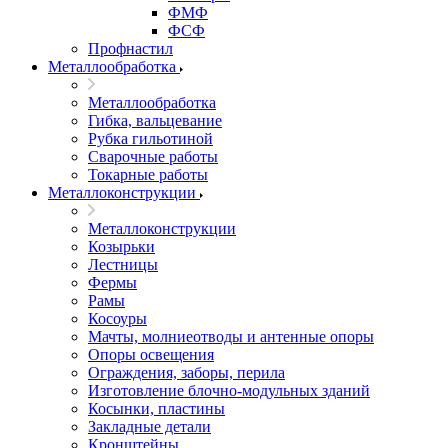
ФМФ
ФСФ
Профнастил
Металлообработка
Металлообработка
Гибка, вальцевание
Рубка гильотиной
Сварочные работы
Токарные работы
Металлоконструкции
Металлоконструкции
Козырьки
Лестницы
Фермы
Рамы
Косоуры
Мачты, молниеотводы и антенные опоры
Опоры освещения
Ограждения, заборы, перила
Изготовление блочно-модульных зданий
Косынки, пластины
Закладные детали
Кронштейны