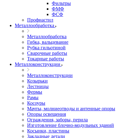
Фильтры
ФМФ
ФСФ
Профнастил
Металлообработка
Металлообработка
Гибка, вальцевание
Рубка гильотиной
Сварочные работы
Токарные работы
Металлоконструкции
Металлоконструкции
Козырьки
Лестницы
Фермы
Рамы
Косоуры
Мачты, молниеотводы и антенные опоры
Опоры освещения
Ограждения, заборы, перила
Изготовление блочно-модульных зданий
Косынки, пластины
Закладные детали