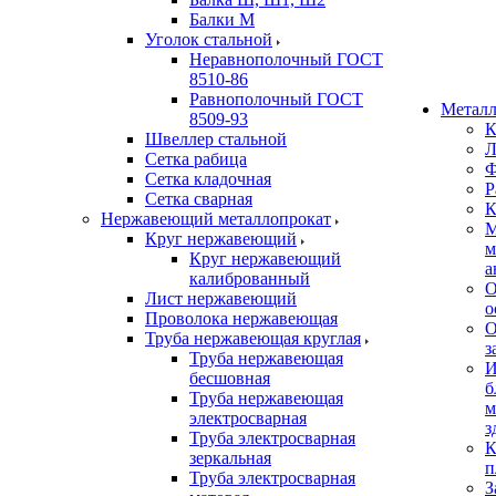
Балки М
Уголок стальной
Неравнополочный ГОСТ
8510-86
Равнополочный ГОСТ
Металл
8509-93
К
Швеллер стальной
Л
Сетка рабица
Ф
Сетка кладочная
Р
Сетка сварная
К
Нержавеющий металлопрокат
М
Круг нержавеющий
м
Круг нержавеющий
а
калиброванный
О
Лист нержавеющий
о
Проволока нержавеющая
О
Труба нержавеющая круглая
з
Труба нержавеющая
И
бесшовная
б
Труба нержавеющая
м
электросварная
з
Труба электросварная
К
зеркальная
п
Труба электросварная
З