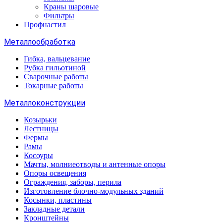
Краны шаровые
Фильтры
Профнастил
Металлообработка
Гибка, вальцевание
Рубка гильотиной
Сварочные работы
Токарные работы
Металлоконструкции
Козырьки
Лестницы
Фермы
Рамы
Косоуры
Мачты, молниеотводы и антенные опоры
Опоры освещения
Ограждения, заборы, перила
Изготовление блочно-модульных зданий
Косынки, пластины
Закладные детали
Кронштейны