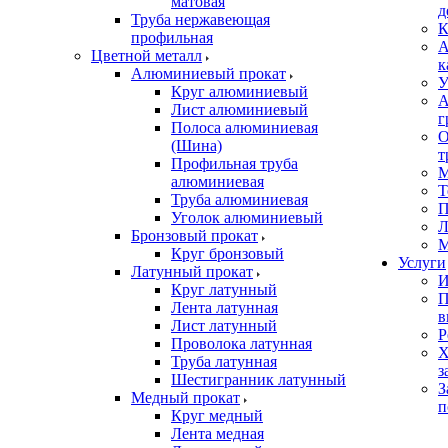
матовая
д
Труба нержавеющая
К
профильная
А
Цветной металл
к
Алюминиевый прокат
У
Круг алюминиевый
А
Лист алюминиевый
г
Полоса алюминиевая
О
(Шина)
т
Профильная труба
М
алюминиевая
Т
Труба алюминиевая
П
Уголок алюминиевый
Л
Бронзовый прокат
М
Круг бронзовый
Услуги
Латунный прокат
И
Круг латунный
П
Лента латунная
в
Лист латунный
Р
Проволока латунная
Х
Труба латунная
з
Шестигранник латунный
З
Медный прокат
п
Круг медный
Лента медная