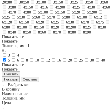
20х80
30х50
3х100
3х150
3х25
3х50
3х60
3х80
4х150
4х16
4х200
4х25
4х30
4х60
4х70
4х80
5х100
5х150
5х20
5х200
5х25
5х30
5х60
5х70
5х80
6х100
6х12
6х120
6х150
6х20
6х25
6х30
6х70
6х75
6х80
8х100
8х150
8х20
8х200
8х25
8х30
8х40
8х50
8х60
8х70
8х80
8х90
Показать все
Показать:
Толщина, мм
: 1
3
4
5
6
8
10
12
16
20
25
30
40
Показать все
Показать:
Очистить
Очистить
Выбрать все
В корзину
Наименование
Толщина, мм
Цена