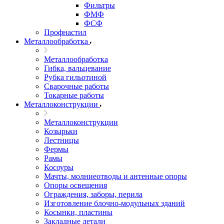
Фильтры
ФМФ
ФСФ
Профнастил
Металлообработка
Металлообработка
Гибка, вальцевание
Рубка гильотиной
Сварочные работы
Токарные работы
Металлоконструкции
Металлоконструкции
Козырьки
Лестницы
Фермы
Рамы
Косоуры
Мачты, молниеотводы и антенные опоры
Опоры освещения
Ограждения, заборы, перила
Изготовление блочно-модульных зданий
Косынки, пластины
Закладные детали