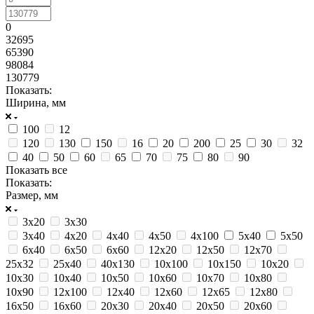
0
32695
65390
98084
130779
Показать:
Ширина, мм
100
12
120
130
150
16
20
200
25
30
32
40
50
60
65
70
75
80
90
Показать все
Показать:
Размер, мм
3х20
3х30
3х40
4х20
4х40
4х50
4х100
5х40
5х50
6х40
6х50
6х60
12х20
12х50
12х70
25х32
25х40
40х130
10х100
10х150
10х20
10х30
10х40
10х50
10х60
10х70
10х80
10х90
12х100
12х40
12х60
12х65
12х80
16х50
16х60
20х30
20х40
20х50
20х60