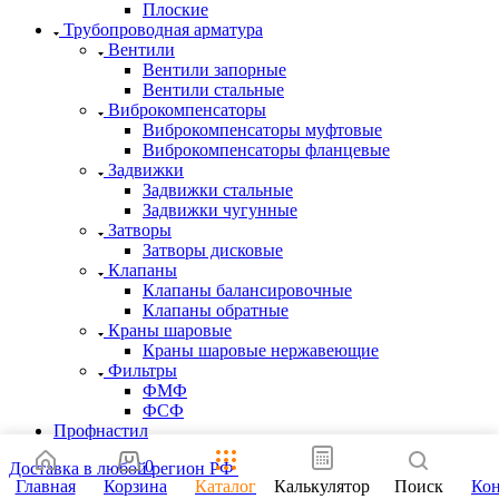
Плоские
Трубопроводная арматура
Вентили
Вентили запорные
Вентили стальные
Виброкомпенсаторы
Виброкомпенсаторы муфтовые
Виброкомпенсаторы фланцевые
Задвижки
Задвижки стальные
Задвижки чугунные
Затворы
Затворы дисковые
Клапаны
Клапаны балансировочные
Клапаны обратные
Краны шаровые
Краны шаровые нержавеющие
Фильтры
ФМФ
ФСФ
Профнастил
0
Доставка в любой регион РФ
Главная
Корзина
Каталог
Калькулятор
Поиск
Ко