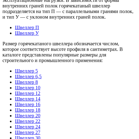
эксплуатационные нагрузки. В зависимости от формы
внутренних граней полок горячекатаный швеллер
подразделяется на тип П — с параллельными гранями полок,
и тип У — с уклоном внутренних граней полок.
Швеллер П
Швеллер У
Размер горячекатаного швеллера обозначается числом,
которое соответствует высоте профиля в сантиметрах. В
каталоге представлены популярные размеры для
строительного и промышленного применения:
Швеллер 5
Швеллер 6,5
Швеллер 8
Швеллер 10
Швеллер 12
Швеллер 14
Швеллер 16
Швеллер 18
Швеллер 20
Швеллер 22
Швеллер 24
Швеллер 27
Швеллер 30