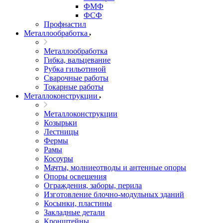
ФМФ
ФСФ
Профнастил
Металлообработка
Металлообработка
Гибка, вальцевание
Рубка гильотиной
Сварочные работы
Токарные работы
Металлоконструкции
Металлоконструкции
Козырьки
Лестницы
Фермы
Рамы
Косоуры
Мачты, молниеотводы и антенные опоры
Опоры освещения
Ограждения, заборы, перила
Изготовление блочно-модульных зданий
Косынки, пластины
Закладные детали
Кронштейны