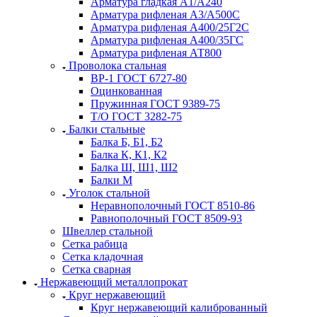
Арматура гладкая А1/А240
Арматура рифленая А3/А500С
Арматура рифленая А400/25Г2С
Арматура рифленая А400/35ГС
Арматура рифленая АТ800
Проволока стальная
ВР-1 ГОСТ 6727-80
Оцинкованная
Пружинная ГОСТ 9389-75
Т/О ГОСТ 3282-75
Балки стальные
Балка Б, Б1, Б2
Балка К, К1, К2
Балка Ш, Ш1, Ш2
Балки М
Уголок стальной
Неравнополочный ГОСТ 8510-86
Равнополочный ГОСТ 8509-93
Швеллер стальной
Сетка рабица
Сетка кладочная
Сетка сварная
Нержавеющий металлопрокат
Круг нержавеющий
Круг нержавеющий калиброванный