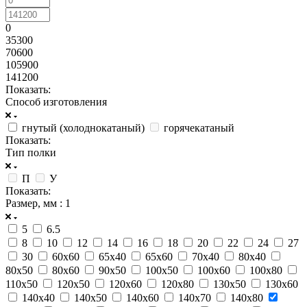
0
35300
70600
105900
141200
Показать:
Способ изготовления
гнутый (холоднокатаный)
горячекатаный
Показать:
Тип полки
П
У
Показать:
Размер, мм
: 1
5
6.5
8
10
12
14
16
18
20
22
24
27
30
60х60
65х40
65х60
70х40
80х40
80х50
80х60
90х50
100х50
100х60
100х80
110х50
120х50
120х60
120х80
130х50
130х60
140х40
140х50
140х60
140х70
140х80