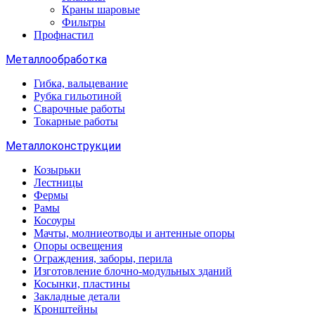
Краны шаровые
Фильтры
Профнастил
Металлообработка
Гибка, вальцевание
Рубка гильотиной
Сварочные работы
Токарные работы
Металлоконструкции
Козырьки
Лестницы
Фермы
Рамы
Косоуры
Мачты, молниеотводы и антенные опоры
Опоры освещения
Ограждения, заборы, перила
Изготовление блочно-модульных зданий
Косынки, пластины
Закладные детали
Кронштейны