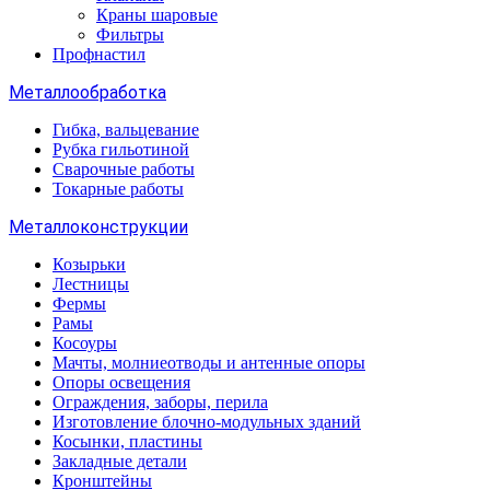
Краны шаровые
Фильтры
Профнастил
Металлообработка
Гибка, вальцевание
Рубка гильотиной
Сварочные работы
Токарные работы
Металлоконструкции
Козырьки
Лестницы
Фермы
Рамы
Косоуры
Мачты, молниеотводы и антенные опоры
Опоры освещения
Ограждения, заборы, перила
Изготовление блочно-модульных зданий
Косынки, пластины
Закладные детали
Кронштейны