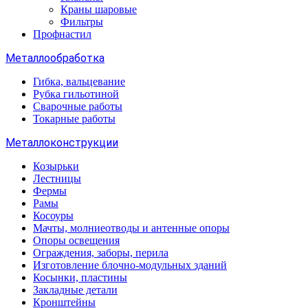
Краны шаровые
Фильтры
Профнастил
Металлообработка
Гибка, вальцевание
Рубка гильотиной
Сварочные работы
Токарные работы
Металлоконструкции
Козырьки
Лестницы
Фермы
Рамы
Косоуры
Мачты, молниеотводы и антенные опоры
Опоры освещения
Ограждения, заборы, перила
Изготовление блочно-модульных зданий
Косынки, пластины
Закладные детали
Кронштейны