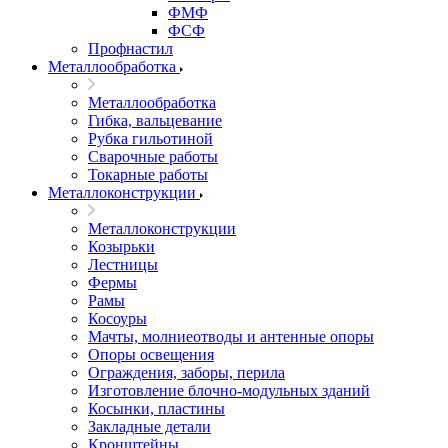
ФМФ
ФСФ
Профнастил
Металлообработка
Металлообработка
Гибка, вальцевание
Рубка гильотиной
Сварочные работы
Токарные работы
Металлоконструкции
Металлоконструкции
Козырьки
Лестницы
Фермы
Рамы
Косоуры
Мачты, молниеотводы и антенные опоры
Опоры освещения
Ограждения, заборы, перила
Изготовление блочно-модульных зданий
Косынки, пластины
Закладные детали
Кронштейны