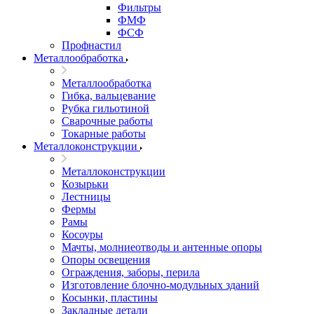
Фильтры
ФМФ
ФСФ
Профнастил
Металлообработка
Металлообработка
Гибка, вальцевание
Рубка гильотиной
Сварочные работы
Токарные работы
Металлоконструкции
Металлоконструкции
Козырьки
Лестницы
Фермы
Рамы
Косоуры
Мачты, молниеотводы и антенные опоры
Опоры освещения
Ограждения, заборы, перила
Изготовление блочно-модульных зданий
Косынки, пластины
Закладные детали